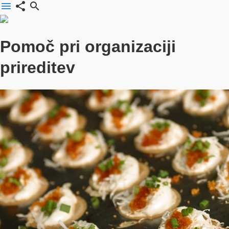
menu
share
search
Pomoč pri organizaciji
prireditev