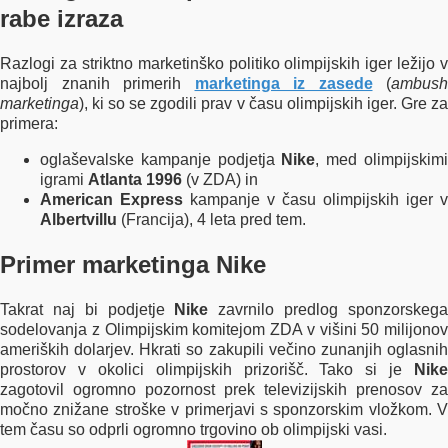
rabe izraza
Razlogi za striktno marketinško politiko olimpijskih iger ležijo v
najbolj znanih primerih
marketinga iz zasede
(
ambush
marketinga
), ki so se zgodili prav v času olimpijskih iger. Gre za
primera:
oglaševalske kampanje podjetja
Nike
, med olimpijskim
igrami
Atlanta 1996
(v ZDA) in
American Express
kampanje v času olimpijskih iger v
Albertvillu
(Francija), 4 leta pred tem.
Primer marketinga Nike
Takrat naj bi podjetje
Nike
zavrnilo predlog sponzorskeg
sodelovanja z Olimpijskim komitejom ZDA v višini 50 milijonov
ameriških dolarjev. Hkrati so zakupili večino zunanjih oglasnih
prostorov v okolici olimpijskih prizorišč. Tako si je
Nike
zagotovil ogromno pozornost prek televizijskih prenosov za
močno znižane stroške v primerjavi s sponzorskim vložkom. V
tem času so odprli ogromno trgovino ob olimpijski vasi.