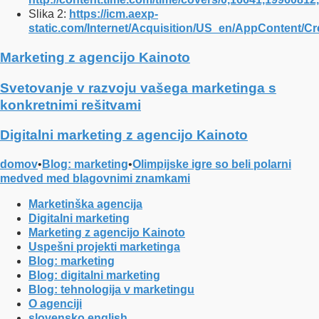
Slika 2:
https://icm.aexp-
static.com/Internet/Acquisition/US_en/AppContent/
Marketing z agencijo Kainoto
Svetovanje v razvoju vašega marketinga s
konkretnimi rešitvami
Digitalni marketing z agencijo Kainoto
domov
•
Blog: marketing
•
Olimpijske igre so beli polarni
medved med blagovnimi znamkami
Marketinška agencija
Digitalni marketing
Marketing z agencijo Kainoto
Uspešni projekti marketinga
Blog: marketing
Blog: digitalni marketing
Blog: tehnologija v marketingu
O agenciji
slovensko
english