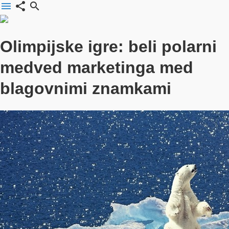
menu
share
search
Olimpijske igre: beli polarni
medved marketinga med
blagovnimi znamkami