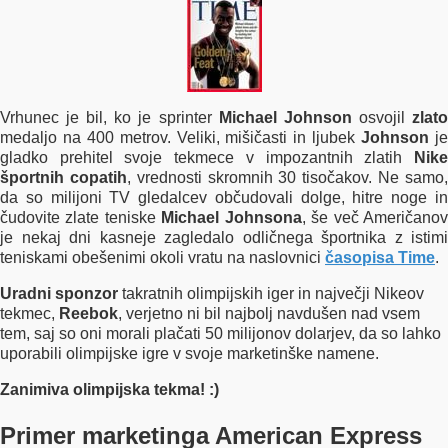
Vrhunec je bil, ko je sprinter
Michael Johnson
osvojil
zlat
medaljo na 400 metrov. Veliki, mišičasti in ljubek
Johnson
j
gladko prehitel svoje tekmece v impozantnih zlatih
Nike
športnih copatih
, vrednosti skromnih 30 tisočakov. Ne samo
da so milijoni TV gledalcev občudovali dolge, hitre noge in
čudovite zlate teniske
Michael Johnsona
, še več Američano
je nekaj dni kasneje zagledalo odličnega športnika z istimi
teniskami obešenimi okoli vratu na naslovnici
časopisa Time
.
Uradni sponzor
takratnih olimpijskih iger in največji Nikeov
tekmec,
Reebok
, verjetno ni bil najbolj navdušen nad vsem
tem, saj so oni morali plačati 50 milijonov dolarjev, da so lahko
uporabili olimpijske igre v svoje marketinške namene.
Zanimiva olimpijska tekma! :)
Primer marketinga American Express