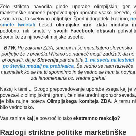
Zelo striktna navodila glede uporabe olimpijskih iger v
marketinške namene prepovedujejo uporabo vsake besede, ki
asociira na ta svetovno priljubljen športni dogodek. Recimo,
ne
smete tweetati
besed
olimpijske igre
,
zlata medalja
i
podobno, niti smete v
svojih Facebook objavah
pohvalit
športnike za njihove olimpijske uspehe.
BTW:
Po zakonih ZDA, smo mi in še marsikatero slovensko
podjetje že v prekršku! Nismo se namreč mogli zadržati, da ne
bi objavili, da je
Slovenija
par dni bila
1. na svetu na lestvici
po številu medalj na prebivalca
. Še vedno se nam razvleče
nasmešek ko se na to spomnimo in še vedno se nam ta novica
zdi fenomenalna oz. vredna greha!
Nazaj k temi ... Strogo prepovedovanje uporabe vsega kaj je v
povezavi z olimpijskimi igrami, če niste uradni sponzor seveda,
je bila nujna poteza
Olimpijskega komiteja ZDA
. A temu n
bilo vedno tako.
Vas zanima
kaj
je povzročilo tako
ekstremno reakcijo
?
Razlogi striktne politike marketinške