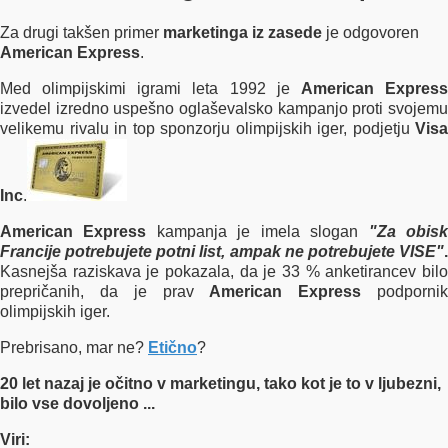
Za drugi takšen primer
marketinga iz zasede
je odgovoren
American Express
.
Med olimpijskimi igrami leta 1992 je
American Expres
izvedel izredno uspešno oglaševalsko kampanjo proti svojemu
velikemu rivalu in top sponzorju olimpijskih iger, podjetju
Visa
Inc
.
American Express
kampanja je imela slogan
"Za obis
Francije potrebujete potni list, ampak ne potrebujete VISE"
.
Kasnejša raziskava je pokazala, da je 33 % anketirancev bilo
prepričanih, da je prav
American Express
podporni
olimpijskih iger.
Prebrisano, mar ne?
Etično
?
20 let nazaj je očitno v marketingu, tako kot je to v ljubezni,
bilo vse dovoljeno ...
Viri: