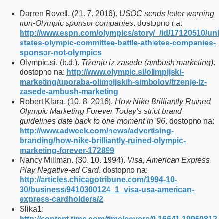
Darren Rovell. (21. 7. 2016).
USOC sends letter warning
non-Olympic sponsor companies
. dostopno na:
http://www.espn.com/olympics/story/_/id/17120510/uni
states-olympic-committee-battle-athletes-companies-
sponsor-not-olympics
Olympic.si. (b.d.).
Trženje iz zasede (ambush marketing)
.
dostopno na:
http://www.olympic.si/olimpijski-
marketing/uporaba-olimpijskih-simbolov/trzenje-iz-
zasede-ambush-marketing
Robert Klara. (10. 8. 2016).
How Nike Brilliantly Ruined
Olympic Marketing Forever Today's strict brand
guidelines date back to one moment in '96
. dostopno na:
http://www.adweek.com/news/advertising-
branding/how-nike-brilliantly-ruined-olympic-
marketing-forever-172899
Nancy Millman. (30. 10. 1994).
Visa, American Express
Play Negative-ad Card
. dostopno na:
http://articles.chicagotribune.com/1994-10-
30/business/9410300124_1_visa-usa-american-
express-cardholders/2
Slika1:
http://content.time.com/time/covers/0,16641,19960812