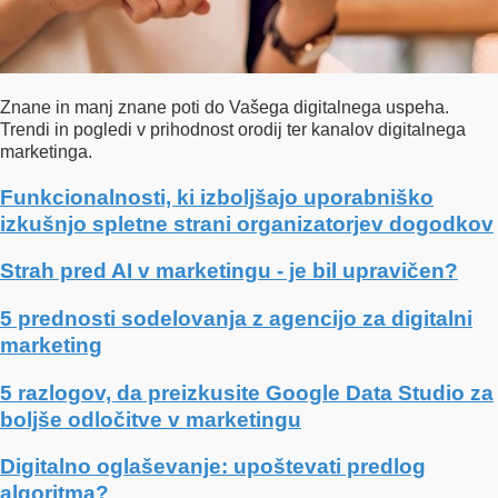
Znane in manj znane poti do Vašega digitalnega uspeha.
Trendi in pogledi v prihodnost orodij ter kanalov digitalnega
marketinga.
Funkcionalnosti, ki izboljšajo uporabniško
izkušnjo spletne strani organizatorjev dogodkov
Strah pred AI v marketingu - je bil upravičen?
5 prednosti sodelovanja z agencijo za digitalni
marketing
5 razlogov, da preizkusite Google Data Studio za
boljše odločitve v marketingu
Digitalno oglaševanje: upoštevati predlog
algoritma?