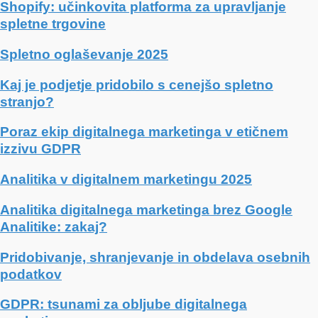
Shopify: učinkovita platforma za upravljanje
spletne trgovine
Spletno oglaševanje 2025
Kaj je podjetje pridobilo s cenejšo spletno
stranjo?
Poraz ekip digitalnega marketinga v etičnem
izzivu GDPR
Analitika v digitalnem marketingu 2025
Analitika digitalnega marketinga brez Google
Analitike: zakaj?
Pridobivanje, shranjevanje in obdelava osebnih
podatkov
GDPR: tsunami za obljube digitalnega