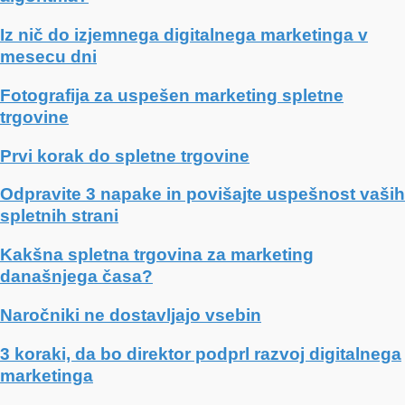
Iz nič do izjemnega digitalnega marketinga v
mesecu dni
Fotografija za uspešen marketing spletne
trgovine
Prvi korak do spletne trgovine
Odpravite 3 napake in povišajte uspešnost vaših
spletnih strani
Kakšna spletna trgovina za marketing
današnjega časa?
Naročniki ne dostavljajo vsebin
3 koraki, da bo direktor podprl razvoj digitalnega
marketinga