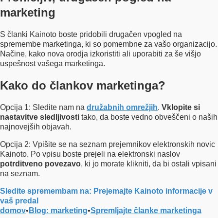
marketing
S članki Kainoto boste pridobili drugačen vpogled na
spremembe marketinga, ki so pomembne za vašo organizacijo.
Načine, kako nova orodja izkoristiti ali uporabiti za še višjo
uspešnost vašega marketinga.
Kako do člankov marketinga?
Opcija 1: Sledite nam na
družabnih omrežjih
.
Vklopite si
nastavitve sledljivosti
tako, da boste vedno obveščeni o naših
najnovejših objavah.
Opcija 2: Vpišite se na seznam prejemnikov elektronskih novic
Kainoto. Po vpisu boste prejeli na elektronski naslov
potrditveno povezavo
, ki jo morate klikniti, da bi ostali vpisani
na seznam.
Sledite spremembam na:
Prejemajte Kainoto informacije v
vaš predal
domov
•
Blog: marketing
•
Spremljajte članke marketinga