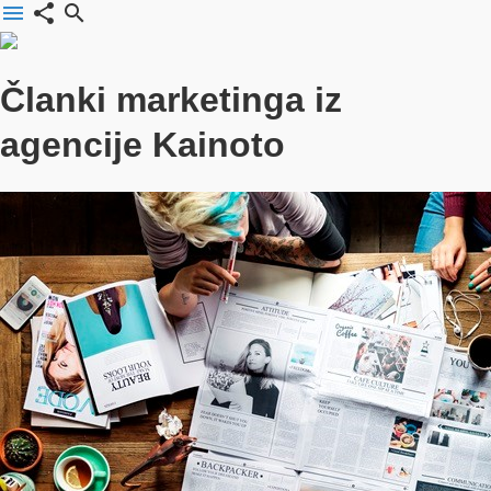
menu
share
search
Članki marketinga iz
agencije Kainoto