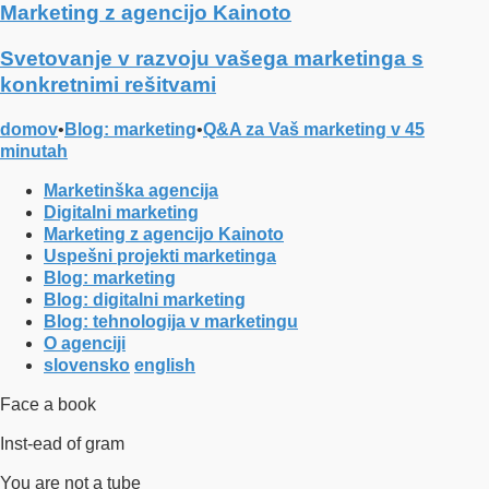
Marketing z agencijo Kainoto
Svetovanje v razvoju vašega marketinga s
konkretnimi rešitvami
domov
•
Blog: marketing
•
Q&A za Vaš marketing v 45
minutah
Marketinška agencija
Digitalni marketing
Marketing z agencijo Kainoto
Uspešni projekti marketinga
Blog: marketing
Blog: digitalni marketing
Blog: tehnologija v marketingu
O agenciji
slovensko
english
Face a book
Inst-ead of gram
You are not a tube