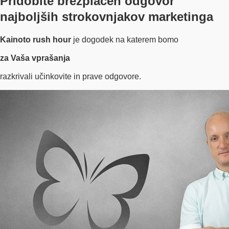
Pridobite
brezplačen odgovor
najboljših strokovnjakov marketinga
Kainoto rush hour
je dogodek na katerem bomo
za Vaša vprašanja
razkrivali učinkovite in prave odgovore.