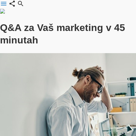
menu
share
search
Q&A za Vaš marketing v 45
minutah