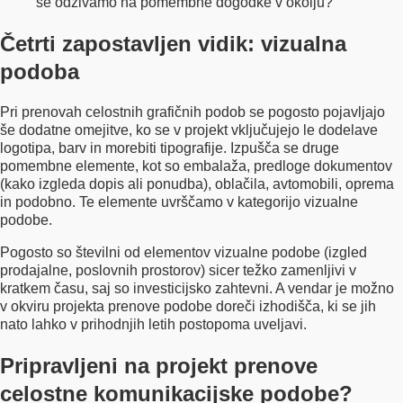
se odzivamo na pomembne dogodke v okolju?
Četrti zapostavljen vidik: vizualna
podoba
Pri prenovah celostnih grafičnih podob se pogosto pojavljajo
še dodatne omejitve, ko se v projekt vključujejo le dodelave
logotipa, barv in morebiti tipografije. Izpušča se druge
pomembne elemente, kot so embalaža, predloge dokumentov
(kako izgleda dopis ali ponudba), oblačila, avtomobili, oprema
in podobno. Te elemente uvrščamo v kategorijo vizualne
podobe.
Pogosto so številni od elementov vizualne podobe (izgled
prodajalne, poslovnih prostorov) sicer težko zamenljivi v
kratkem času, saj so investicijsko zahtevni. A vendar je možno
v okviru projekta prenove podobe doreči izhodišča, ki se jih
nato lahko v prihodnjih letih postopoma uveljavi.
Pripravljeni na projekt prenove
celostne komunikacijske podobe?