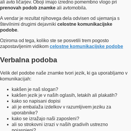
ali avto ličarjev. Oboji imajo izredno pomembno vlogo pri
prenovah podob znamke
ali avtomobila.
A vendar je rezultat njihovega dela odvisen od ujemanja s
številnimi drugimi dejavniki
celostne komunikacijske
podobe
.
Oziroma od tega, koliko ste se posvetili trem pogosto
zapostavljenim vidikom
celostne komunikacijske podobe
Verbalna podoba
Velik del podobe naše znamke tvori jezik, ki ga uporabljamo v
komunikacijah:
kakšen je naš slogan?
kakšen jezik je v naših oglasih, letakih ali plakatih?
kako so napisani dopisi
ali je embalaža izdelkov v razumljivem jeziku za
uporabnike?
kako se izražajo naši zaposleni?
ali so strokovni izrazi v naših gradivih ustrezno
pojasnjeni?