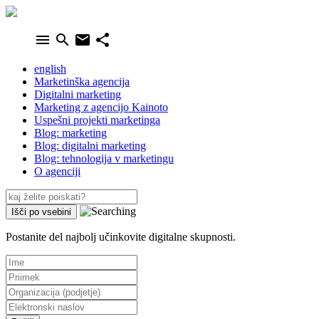
menu
search
email
share
english
Marketinška agencija
Digitalni marketing
Marketing z agencijo Kainoto
Uspešni projekti marketinga
Blog: marketing
Blog: digitalni marketing
Blog: tehnologija v marketingu
O agenciji
Postanite del najbolj učinkovite digitalne skupnosti.