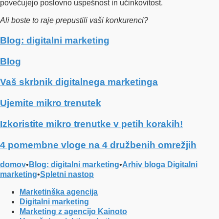
povečujejo poslovno uspešnost in učinkovitost.
Ali boste to raje prepustili vaši konkurenci?
Blog: digitalni marketing
Blog
Vaš skrbnik digitalnega marketinga
Ujemite mikro trenutek
Izkoristite mikro trenutke v petih korakih!
4 pomembne vloge na 4 družbenih omrežjih
domov
•
Blog: digitalni marketing
•
Arhiv bloga Digitalni
marketing
•
Spletni nastop
Marketinška agencija
Digitalni marketing
Marketing z agencijo Kainoto