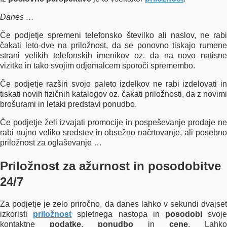
Danes …
Če podjetje spremeni telefonsko številko ali naslov, ne rabi
čakati leto-dve na priložnost, da se ponovno tiskajo rumene
strani velikih telefonskih imenikov oz. da na novo natisne
vizitke in tako svojim odjemalcem sporoči spremembo.
Če podjetje razširi svojo paleto izdelkov ne rabi izdelovati in
tiskati novih fizičnih katalogov oz. čakati priložnosti, da z novimi
brošurami in letaki predstavi ponudbo.
Če podjetje želi izvajati promocije in pospeševanje prodaje ne
rabi nujno veliko sredstev in obsežno načrtovanje, ali
posebno
priložnost
za oglaševanje
…
Priložnost za ažurnost in posodobitve
24/7
Za podjetje je zelo priročno, da danes lahko v sekundi dvajset
izkoristi
priložnost
spletnega nastopa in
posodobi
svoj
kontaktne
podatke
,
ponudbo
in
cene
. L
ahko