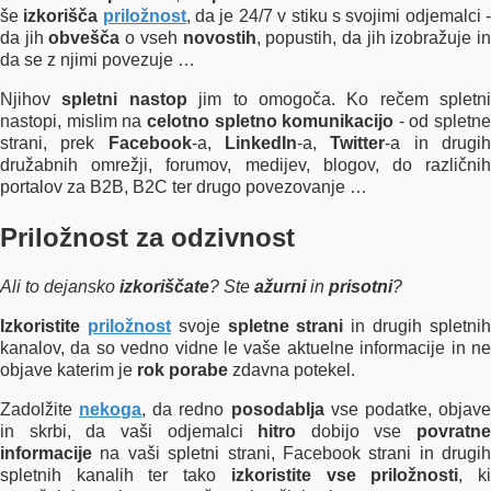
še
izkorišča
priložnost
, da je 24/7 v stiku
s svojimi odjemalci 
da jih
obvešča
o vseh
novostih
, popustih, da jih izobražuje i
da se z njimi povezuje …
Njihov
spletni nastop
jim to omogoča. Ko rečem spletni
nastopi, mislim na
celotno spletno komunikacijo
- od spletne
strani, prek
Facebook
-a
,
LinkedIn
-a
,
Twitter
-a
in drugi
družabnih omrežji, forumov, medijev, blogov, do različnih
portalov za B2B, B2C ter drugo povezovanje …
Priložnost za odzivnost
Ali to dejansko
izkoriščate
? Ste
ažurni
in
prisotni
?
Izkoristite
priložnost
svoje
spletne strani
in drugih spletni
kanalov, da so vedno vidne le vaše aktuelne informacije in ne
objave katerim je
rok porabe
zdavna potekel.
Zadolžite
nekoga
, da redno
posodablja
vse podatke, objav
in skrbi, da vaši odjemalci
hitro
dobijo vse
povratne
informacije
na vaši spletni strani, Facebook strani in drugih
spletnih kanalih ter tako
izkoristite vse priložnosti
, k